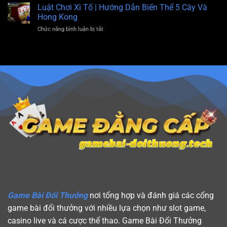
Chơi
Luật Chơi Xì Tố | Hướng Dẫn Biến Thể 5 Cây Và
Kỹ
Dụ
Mậu
Thuật
Hong Kong
Đối
Binh
Thực
Thủ
Chức năng bình luận bị tắt
ở
–
Chiến
Luật
Xếp
Tránh
Chơi
3
Ăn
Xì
Chi
Đền
Tố
Chuẩn
|
–
Hướng
Hết
Dẫn
Binh
Biến
Lủng
Thể
5
Cây
Và
Hong
Kong
Game Bài Đổi Thưởng
nơi tổng hợp và đánh giá các cổng
game bài đổi thưởng với nhiều lựa chọn như slot game,
casino live và cá cược thể thao. Game Bài Đổi Thưởng