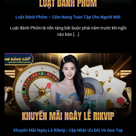
Luật Đánh Phỏm – Cẩm Nang Toàn Tập Cho Người Mới
Luật đánh Phỏm là nền tảng bắt buộc phải nắm trước khi ngồi
vào bàn [...]
Khuyến Mãi Ngày Lễ Rikvip | Cập Nhật Ưu Đãi Và Đua Top