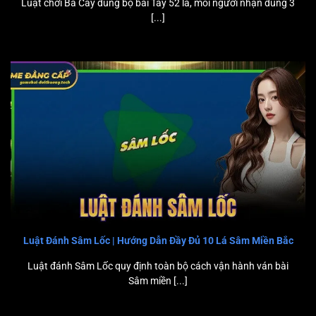
Luật chơi Ba Cây dùng bộ bài Tây 52 lá, mỗi người nhận đúng 3
[...]
Luật Đánh Sâm Lốc | Hướng Dẫn Đầy Đủ 10 Lá Sâm Miền Bắc
Luật đánh Sâm Lốc quy định toàn bộ cách vận hành ván bài
Sâm miền [...]