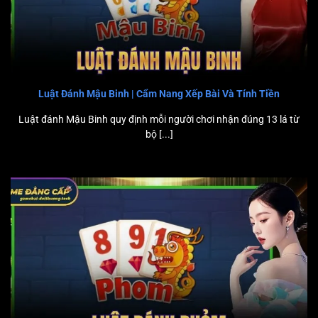
Luật Đánh Mậu Binh | Cẩm Nang Xếp Bài Và Tính Tiền
Luật đánh Mậu Binh quy định mỗi người chơi nhận đúng 13 lá từ
bộ [...]