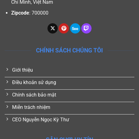
Chí Minh, Việt Nam
Zipcode
: 700000
CHÍNH SÁCH CHÚNG TÔI
Giới thiệu
Điều khoản sử dụng
Chính sách bảo mật
Miễn trách nhiệm
CEO Nguyễn Ngọc Kỳ Thư