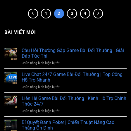
1
2
3
4
BÀI VIẾT MỚI
Câu Hỏi Thường Gặp Game Bài Đổi Thưởng | Giải
Đáp Tức Thì
Chức năng bình luận bị tắt
ở
Câu
Hỏi
Live Chat 24/7 Game Bài Đổi Thưởng | Top Cổng
Thường
Hỗ Trợ Nhanh
Gặp
Chức năng bình luận bị tắt
ở
Game
Live
Bài
Chat
Liên Hệ Game Bài Đổi Thưởng | Kênh Hỗ Trợ Chính
Đổi
24/7
Thưởng
Thức 24/7
Game
|
Chức năng bình luận bị tắt
ở
Bài
Giải
Liên
Đổi
Đáp
Hệ
Bí Quyết Đánh Poker | Chiến Thuật Nâng Cao
Thưởng
Tức
Game
|
Thắng Ổn Định
Thì
Bài