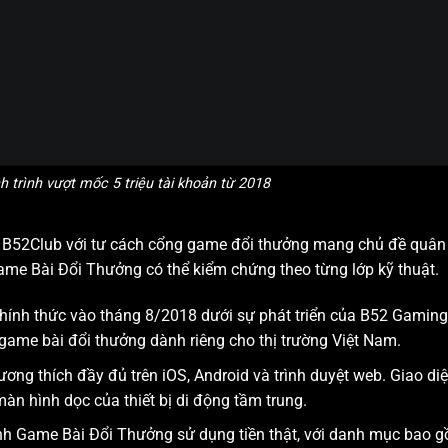
 trình vượt mốc 5 triệu tài khoản từ 2018
 B52Club với tư cách cổng game đổi thưởng mang chủ đề quân
ame Bài Đổi Thưởng có thể kiểm chứng theo từng lớp kỹ thuật.
chính thức vào tháng 8/2018 dưới sự phát triển của B52 Gaming
game bài đổi thưởng dành riêng cho thị trường Việt Nam.
tương thích đầy đủ trên iOS, Android và trình duyệt web. Giao di
àn hình dọc của thiết bị di động tầm trung.
ình Game Bài Đổi Thưởng sử dụng tiền thật, với danh mục bao 