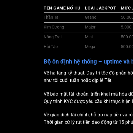
TÊN GAME NỔ HŨ
LOẠI JACKPOT
MỨC 
Thần Tài
Grand
50.00
Kim Cương
Major
5.000
Nông Trại
Mini
500.0
Hải Tặc
Mega
500.0
Độ ổn định hệ thống – uptime và 
Về hạ tầng kỹ thuật, Duy trì tốc độ phản hồ
như tối cuối tuần hoặc dịp lễ Tết.
Về bảo mật tài khoản, triển khai mã hóa dữ 
Quy trình KYC được yêu cầu khi thực hiện l
Về giao dịch tài chính, hỗ trợ nạp tiền và
Thời gian xử lý rút tiền dao động từ 15 phú