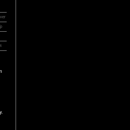
rver
ếp
i
m
y.