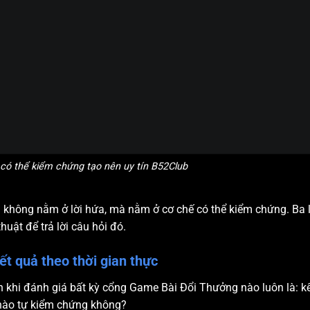
 có thể kiểm chứng tạo nên uy tín B52Club
 không nằm ở lời hứa, mà nằm ở cơ chế có thể kiểm chứng. Ba 
uật để trả lời câu hỏi đó.
t quả theo thời gian thực
ên khi đánh giá bất kỳ cổng Game Bài Đổi Thưởng nào luôn là: k
 nào tự kiểm chứng không?