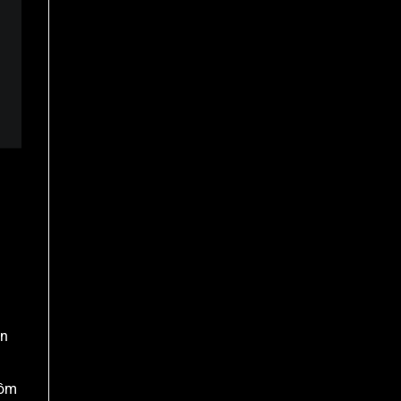
Tố
–
|
Hết
Hướng
Binh
Dẫn
Lủng
Biến
Thể
5
Cây
Và
Hong
Kong
ện
gồm