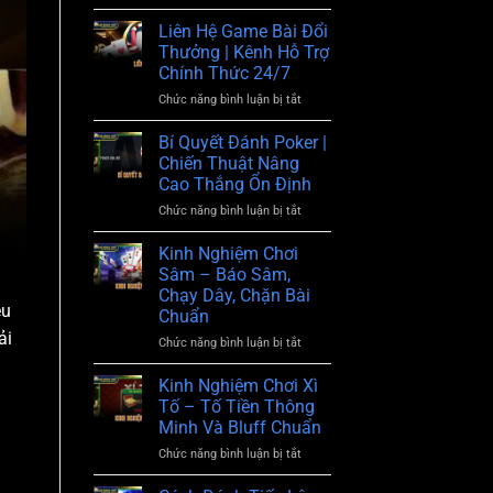
Live
Đổi
Chat
Thưởng
Liên Hệ Game Bài Đổi
24/7
|
Thưởng | Kênh Hỗ Trợ
Game
Giải
Chính Thức 24/7
Bài
Đáp
Chức năng bình luận bị tắt
ở
Đổi
Tức
Liên
Thưởng
Thì
Hệ
|
Bí Quyết Đánh Poker |
Game
Top
Chiến Thuật Nâng
Bài
Cổng
Cao Thắng Ổn Định
Đổi
Hỗ
Chức năng bình luận bị tắt
ở
Thưởng
Trợ
Bí
|
Nhanh
Quyết
Kênh
Kinh Nghiệm Chơi
Đánh
Hỗ
Sâm – Báo Sâm,
Poker
Trợ
Chạy Dây, Chặn Bài
|
Chính
ệu
Chuẩn
Chiến
Thức
ải
Thuật
Chức năng bình luận bị tắt
24/7
ở
Nâng
Kinh
Cao
Nghiệm
Kinh Nghiệm Chơi Xì
Thắng
Chơi
Tố – Tố Tiền Thông
Ổn
Sâm
Minh Và Bluff Chuẩn
Định
–
Chức năng bình luận bị tắt
ở
Báo
Kinh
Sâm,
Nghiệm
Chạy