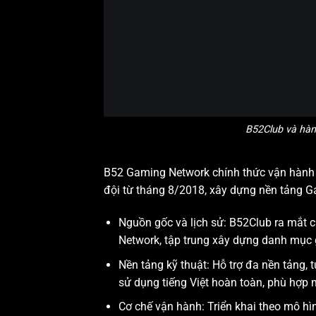
B52Club và hành
B52 Gaming Network chính thức vận hành
đội từ tháng 8/2018, xây dựng nền tảng G
Nguồn gốc và lịch sử: B52Club ra mắt 
Network, tập trung xây dựng danh mục 
Nền tảng kỹ thuật: Hỗ trợ đa nền tảng, 
sử dụng tiếng Việt hoàn toàn, phù hợp m
Cơ chế vận hành: Triển khai theo mô h