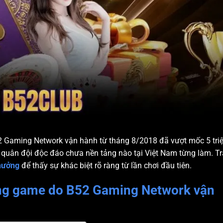
 Gaming Network vận hành từ tháng 8/2018 đã vượt mốc 5 tri
 quân đội độc đáo chưa nền tảng nào tại Việt Nam từng làm. Tr
hưởng
để thấy sự khác biệt rõ ràng từ lần chơi đầu tiên.
ng game do B52 Gaming Network vận