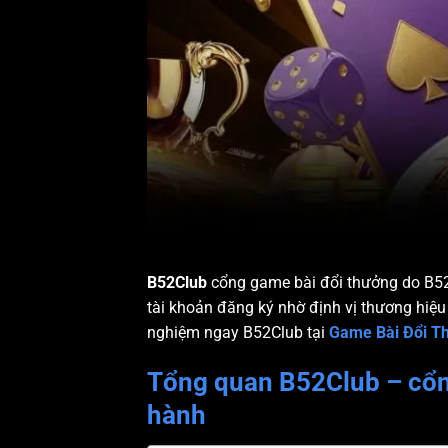
B52Club
cổng game bài đổi thưởng do B52
tài khoản đăng ký nhờ định vị thương hiệu
nghiệm ngay B52Club tại
Game Bài Đổi T
Tổng quan B52Club – cổ
hành