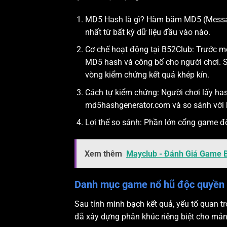
MD5 Hash là gì? Hàm băm MD5 (Message 
nhất từ bất kỳ dữ liệu đầu vào nào.
Cơ chế hoạt động tại B52Club: Trước mỗ
MD5 hash và công bố cho người chơi. Sa
vòng kiểm chứng kết quả khép kín.
Cách tự kiểm chứng: Người chơi lấy ha
md5hashgenerator.com và so sánh với 
Lợi thế so sánh: Phần lớn cổng game đ
Xem thêm
Mayclub - Đánh Giá Game B
Danh mục game nổ hũ độc quyền v
Sau tính minh bạch kết quả, yếu tố quan t
đã xây dựng phân khúc riêng biệt cho mản