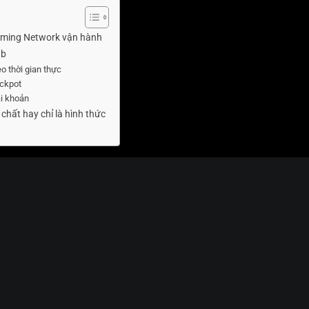
ming Network vận hành
ub
o thời gian thực
ackpot
ài khoản
chất hay chỉ là hình thức