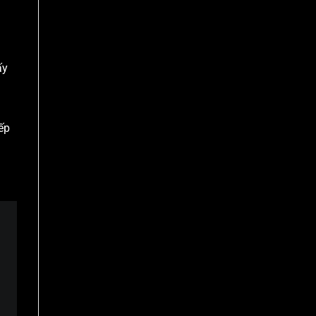
ấy
ếp