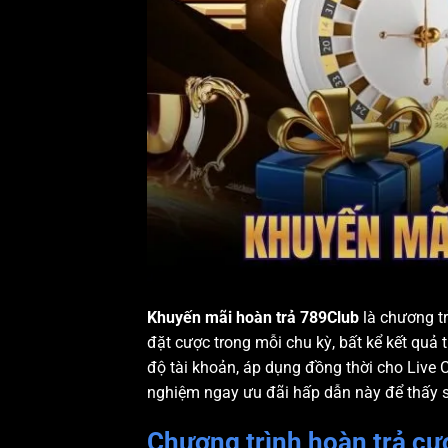
Khuyến mãi hoàn trả 789Club
là chương tr
đặt cược trong mỗi chu kỳ, bất kể kết quả 
độ tài khoản, áp dụng đồng thời cho Live 
nghiệm ngay ưu đãi hấp dẫn này để thấy sự
Chương trình hoàn trả cượ