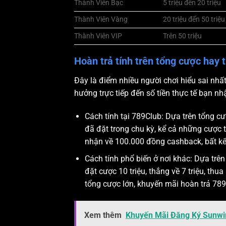
Thành Viên Bạc
5 triệu đến 20 triệu
Thành Viên Vàng
20 triệu đến 50 triệu
Thành Viên VIP
Trên 50 triệu
Hoàn trả tính trên tổng cược hay 
Đây là điểm nhiều người chơi hiểu sai nhấ
hưởng trực tiếp đến số tiền thực tế bạn nh
Cách tính tại 789Club: Dựa trên tổng c
đã đặt trong chu kỳ, kể cả những cược t
nhận về 100.000 đồng cashback, bất kể
Cách tính phổ biến ở nơi khác: Dựa trên 
đặt cược 10 triệu, thắng về 7 triệu, thua
tổng cược lớn, khuyến mãi hoàn trả 789C
Xem thêm
Khuyến Mãi Đăng Ký Sunwi