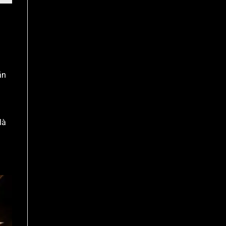
ắn
là