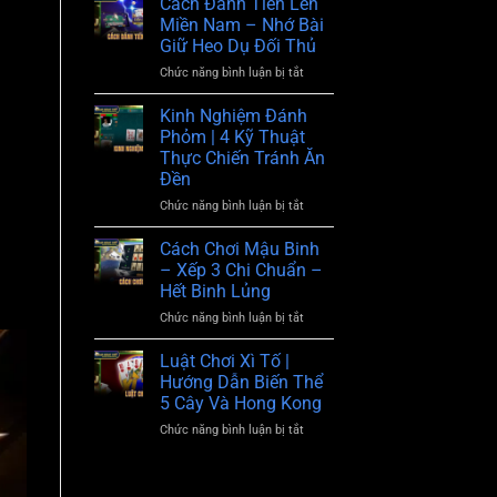
Cách Đánh Tiến Lên
Chơi
Dây,
Miền Nam – Nhớ Bài
Xì
Chặn
Giữ Heo Dụ Đối Thủ
Tố
Bài
Chức năng bình luận bị tắt
ở
–
Chuẩn
Cách
Tố
Đánh
Tiền
Kinh Nghiệm Đánh
Tiến
Thông
Phỏm | 4 Kỹ Thuật
Lên
Minh
Thực Chiến Tránh Ăn
Miền
Và
Đền
Nam
Bluff
–
Chức năng bình luận bị tắt
Chuẩn
ở
Nhớ
Kinh
Bài
Nghiệm
Cách Chơi Mậu Binh
Giữ
Đánh
– Xếp 3 Chi Chuẩn –
Heo
Phỏm
Hết Binh Lủng
Dụ
|
Chức năng bình luận bị tắt
Đối
ở
4
Thủ
Cách
Kỹ
Chơi
Thuật
Luật Chơi Xì Tố |
Mậu
Thực
Hướng Dẫn Biến Thể
Binh
Chiến
5 Cây Và Hong Kong
–
Tránh
Chức năng bình luận bị tắt
ở
Xếp
Ăn
Luật
3
Đền
Chơi
Chi
Xì
Chuẩn