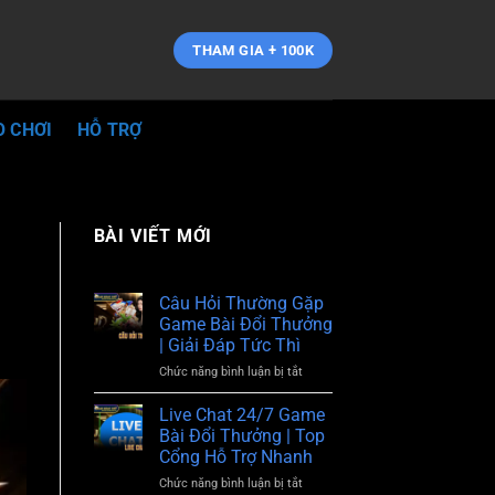
THAM GIA + 100K
 CHƠI
HỖ TRỢ
BÀI VIẾT MỚI
Câu Hỏi Thường Gặp
Game Bài Đổi Thưởng
| Giải Đáp Tức Thì
Chức năng bình luận bị tắt
ở
Câu
Hỏi
Live Chat 24/7 Game
Thường
Bài Đổi Thưởng | Top
Gặp
Cổng Hỗ Trợ Nhanh
Game
Chức năng bình luận bị tắt
ở
Bài