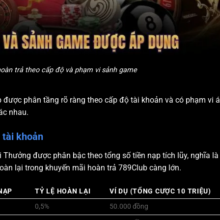
 hoàn trả theo cấp độ và phạm vi sảnh game
 được phân tầng rõ ràng theo cấp độ tài khoản và có phạm vi 
ác nhau.
 tài khoản
 Thưởng được phân bậc theo tổng số tiền nạp tích lũy, nghĩa là
oàn lại trong khuyến mãi hoàn trả 789Club càng lớn.
 NẠP
TỶ LỆ HOÀN LẠI
VÍ DỤ (TỔNG CƯỢC 10 TRIỆU)
0,5%
50.000 đồng