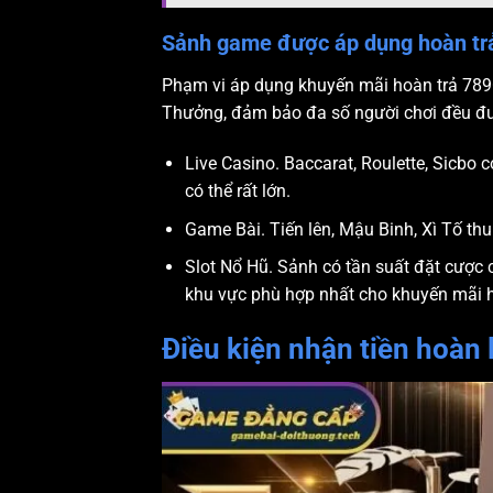
Sảnh game được áp dụng hoàn trả
Phạm vi áp dụng khuyến mãi hoàn trả 789Cl
Thưởng, đảm bảo đa số người chơi đều đư
Live Casino. Baccarat, Roulette, Sicbo 
có thể rất lớn.
Game Bài. Tiến lên, Mậu Binh, Xì Tố thu
Slot Nổ Hũ. Sảnh có tần suất đặt cược c
khu vực phù hợp nhất cho khuyến mãi ho
Điều kiện nhận tiền hoàn 