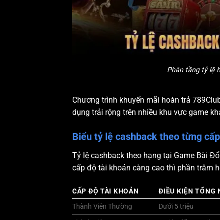
Phân tầng tỷ lệ
Chương trình khuyến mãi hoàn trả 789Club
dụng trải rộng trên nhiều khu vực game kh
Biểu tỷ lệ cashback theo từng cấp
Tỷ lệ cashback theo hạng tại Game Bài Đổi
cấp độ tài khoản càng cao thì phần trăm h
CẤP ĐỘ TÀI KHOẢN
ĐIỀU KIỆN TỔNG
Thành Viên Thường
Dưới 5 triệu