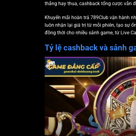
thắng hay thua, cashback tổng cược vẫn đư
Khuyến mãi hoàn trả 789Club vận hành nh
luôn nhận lại giá trị từ mỗi phiên, tạo sự 
đồng thời cho nhiều sảnh game, từ Live C
Tỷ lệ cashback và sảnh 