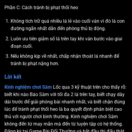
Phần C: Cách tránh bị phạt thối heo
Không tích trữ quá nhiều lá lẻ vào cuối ván vì đó là con
đường ngắn nhất dẫn đến phòng thủ bị động.
Luôn ưu tiên giảm số lá trên tay khi ván bước vào giai
đoạn cuối.
Nếu không kịp về nhất, chấp nhận thoát lá nhanh để
tránh bị phạt nặng hơn.
Lời kết
Kinh nghiệm chơi Sâm
Lốc qua 3 kỹ thuật trên cho thấy rõ:
biết khi nào Báo Sâm với tối đa 2 lá trên tay, biết chạy dây
dài trước để giải phóng bài nhanh nhất, và biết chặn đúng
lúc để tránh phạt thối heo là ba quyết định phân biệt cao
thủ với người chơi bình thường. Kinh nghiệm chơi Sâm
không đến từ may mắn mà đến từ luyện tập có hệ thống.
Đăng ký tại Game Bài Đổi Thưởng và bắt đầu thi đấu thật