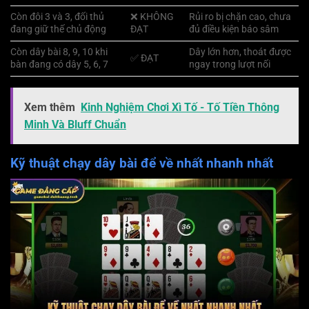
Còn đôi 3 và 3, đối thủ
❌ KHÔNG
Rủi ro bị chặn cao, chưa
đang giữ thế chủ động
ĐẠT
đủ điều kiện báo sâm
Còn dây bài 8, 9, 10 khi
Dây lớn hơn, thoát được
✅ ĐẠT
bàn đang có dây 5, 6, 7
ngay trong lượt nối
Xem thêm
Kinh Nghiệm Chơi Xì Tố - Tố Tiền Thông
Minh Và Bluff Chuẩn
Kỹ thuật chạy dây bài để về nhất nhanh nhất