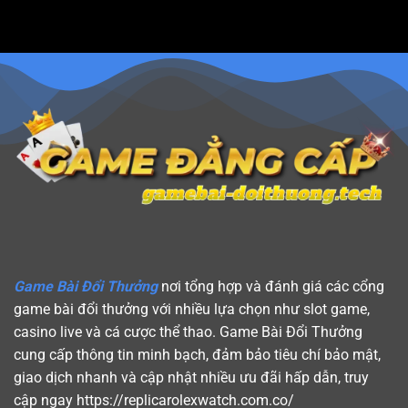
Luật
Xếp
Tránh
Chơi
3
Ăn
Xì
Chi
Đền
Tố
Chuẩn
|
–
Hướng
Hết
Dẫn
Binh
Biến
Lủng
Thể
5
Cây
Và
Hong
Kong
Game Bài Đổi Thưởng
nơi tổng hợp và đánh giá các cổng
game bài đổi thưởng với nhiều lựa chọn như slot game,
casino live và cá cược thể thao. Game Bài Đổi Thưởng
cung cấp thông tin minh bạch, đảm bảo tiêu chí bảo mật,
giao dịch nhanh và cập nhật nhiều ưu đãi hấp dẫn, truy
cập ngay https://replicarolexwatch.com.co/