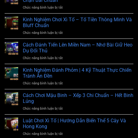
Chặn Bài Chuẩn
Poker
Hỗ
Chức năng bình luận bị tắt
ở
|
Trợ
Kinh
Chiến
Chính
Nghiệm
Kinh Nghiệm Chơi Xì Tố – Tố Tiền Thông Minh Và
Thuật
Thức
Chơi
Nâng
Bluff Chuẩn
24/7
Sâm
Cao
Chức năng bình luận bị tắt
ở
–
Thắng
Kinh
Báo
Ổn
Nghiệm
Cách Đánh Tiến Lên Miền Nam – Nhớ Bài Giữ Heo
Sâm,
Định
Chơi
Chạy
Dụ Đối Thủ
Xì
Dây,
Chức năng bình luận bị tắt
ở
Tố
Chặn
Cách
–
Bài
Đánh
Kinh Nghiệm Đánh Phỏm | 4 Kỹ Thuật Thực Chiến
Tố
Chuẩn
Tiến
Tiền
Tránh Ăn Đền
Lên
Thông
Chức năng bình luận bị tắt
ở
Miền
Minh
Kinh
Nam
Và
Nghiệm
Cách Chơi Mậu Binh – Xếp 3 Chi Chuẩn – Hết Binh
–
Bluff
Đánh
Nhớ
Lủng
Chuẩn
Phỏm
Bài
Chức năng bình luận bị tắt
ở
|
Giữ
Cách
4
Heo
Chơi
Luật Chơi Xì Tố | Hướng Dẫn Biến Thể 5 Cây Và
Kỹ
Dụ
Mậu
Thuật
Hong Kong
Đối
Binh
Thực
Thủ
Chức năng bình luận bị tắt
ở
–
Chiến