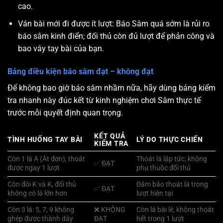
cao.
Ván bài mới đi được ít lượt: Báo Sâm quá sớm là rủi ro
báo sâm kinh điển; đối thủ còn đủ lượt để phản công và
bao vây tay bài của bạn.
Bảng điều kiện báo sâm đạt – không đạt
Để không bao giờ báo sâm nhầm nữa, hãy dùng bảng kiểm
tra nhanh này đúc kết từ kinh nghiệm chơi Sâm thực tế
trước mỗi quyết định quan trọng.
KẾT QUẢ
TÌNH HUỐNG TAY BÀI
LÝ DO THỰC CHIẾN
KIỂM TRA
Còn 1 lá A (Át đơn), thoát
Thoát lá lập tức, không
✅ ĐẠT
được ngay 1 lượt
phụ thuộc đối thủ
Còn đôi K và K, đối thủ
Đảm bảo thoát lá trong
✅ ĐẠT
không có lá lớn hơn
lượt hiện tại
Còn 3 lá: 5, 7, 9 không
❌ KHÔNG
Còn lá bài lẻ, không thoát
ghép được thành dây
ĐẠT
hết trong 1 lượt