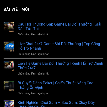
BÀI VIẾT MỚI
Câu Hỏi Thường Gặp Game Bài Đổi Thưởng | Giải
Đáp Tức Thì
Chức năng bình luận bị tắt
ở
Câu
Hỏi
Live Chat 24/7 Game Bài Đổi Thưởng | Top Cổng
Thường
Hỗ Trợ Nhanh
Gặp
Chức năng bình luận bị tắt
ở
Game
Live
Bài
Chat
Liên Hệ Game Bài Đổi Thưởng | Kênh Hỗ Trợ Chính
Đổi
24/7
Thưởng
Thức 24/7
Game
|
Chức năng bình luận bị tắt
ở
Bài
Giải
Liên
Đổi
Đáp
Hệ
Bí Quyết Đánh Poker | Chiến Thuật Nâng Cao
Thưởng
Tức
Game
|
Thắng Ổn Định
Thì
Bài
Top
Chức năng bình luận bị tắt
ở
Đổi
Cổng
Bí
Thưởng
Hỗ
Quyết
Kinh Nghiệm Chơi Sâm – Báo Sâm, Chạy Dây,
|
Trợ
Đánh
Kênh
Nhanh