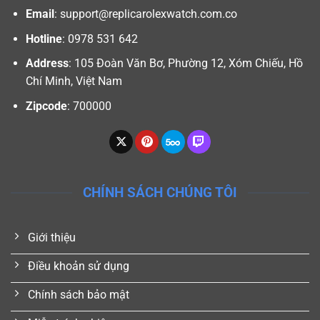
Email
:
support@replicarolexwatch.com.co
Hotline
: 0978 531 642
Address
: 105 Đoàn Văn Bơ, Phường 12, Xóm Chiếu, Hồ
Chí Minh, Việt Nam
Zipcode
: 700000
CHÍNH SÁCH CHÚNG TÔI
Giới thiệu
Điều khoản sử dụng
Chính sách bảo mật