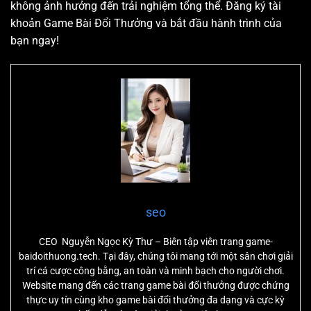
không ảnh hưởng đến trải nghiệm tổng thể. Đăng ký tài
khoản Game Bài Đổi Thưởng và bắt đầu hành trình của
bạn ngay!
seo
CEO Nguyễn Ngọc Kỳ Thư – Biên tập viên trang game-
baidoithuong.tech. Tại đây, chúng tôi mang tới một sân chơi giải
trí cá cược công bằng, an toàn và minh bạch cho người chơi.
Website mang đến các trang game bài đổi thưởng được chứng
thực uy tín cùng kho game bài đổi thưởng đa dạng và cực kỳ