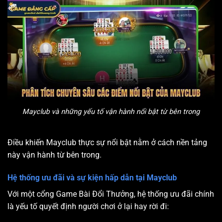
Mayclub và những yếu tố vận hành nổi bật từ bên trong
Điều khiến Mayclub thực sự nổi bật nằm ở cách nền tảng
này vận hành từ bên trong.
Hệ thống ưu đãi và sự kiện hấp dẫn tại Mayclub
Với một cổng Game Bài Đổi Thưởng, hệ thống ưu đãi chính
là yếu tố quyết định người chơi ở lại hay rời đi: