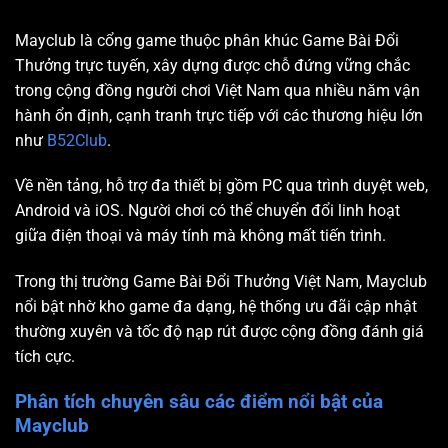
Mayclub là cổng game thuộc phân khúc Game Bài Đổi
Thưởng trực tuyến, xây dựng được chỗ đứng vững chắc
trong cộng đồng người chơi Việt Nam qua nhiều năm vận
hành ổn định, cạnh tranh trực tiếp với các thương hiệu lớn
như
B52Club
.
Về nền tảng, hỗ trợ đa thiết bị gồm PC qua trình duyệt web,
Android và iOS. Người chơi có thể chuyển đổi linh hoạt
giữa điện thoại và máy tính mà không mất tiến trình.
Trong thị trường Game Bài Đổi Thưởng Việt Nam, Mayclub
nổi bật nhờ kho game đa dạng, hệ thống ưu đãi cập nhật
thường xuyên và tốc độ nạp rút được cộng đồng đánh giá
tích cực.
Phân tích chuyên sâu các điểm nổi bật của
Mayclub