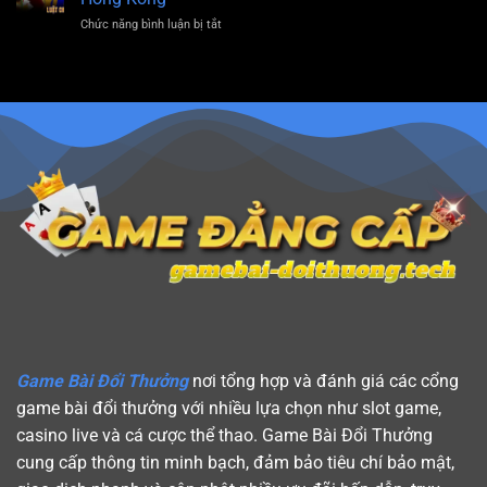
Binh
Thực
Thủ
Chức năng bình luận bị tắt
ở
–
Chiến
Luật
Xếp
Tránh
Chơi
3
Ăn
Xì
Chi
Đền
Tố
Chuẩn
|
–
Hướng
Hết
Dẫn
Binh
Biến
Lủng
Thể
5
Cây
Và
Hong
Kong
Game Bài Đổi Thưởng
nơi tổng hợp và đánh giá các cổng
game bài đổi thưởng với nhiều lựa chọn như slot game,
casino live và cá cược thể thao. Game Bài Đổi Thưởng
cung cấp thông tin minh bạch, đảm bảo tiêu chí bảo mật,