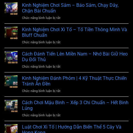
Hỗ
Quyết
Kinh Nghiệm Chơi Sâm – Báo Sâm, Chạy Dây,
|
Trợ
Đánh
Kênh
Chặn Bài Chuẩn
Nhanh
Poker
Hỗ
Chức năng bình luận bị tắt
ở
|
Trợ
Kinh
Chiến
Chính
Nghiệm
Kinh Nghiệm Chơi Xì Tố – Tố Tiền Thông Minh Và
Thuật
Thức
Chơi
Nâng
Bluff Chuẩn
24/7
Sâm
Cao
Chức năng bình luận bị tắt
ở
–
Thắng
Kinh
Báo
Ổn
Nghiệm
Cách Đánh Tiến Lên Miền Nam – Nhớ Bài Giữ Heo
Sâm,
Định
Chơi
Chạy
Dụ Đối Thủ
Xì
Dây,
Chức năng bình luận bị tắt
ở
Tố
Chặn
Cách
–
Bài
Đánh
Kinh Nghiệm Đánh Phỏm | 4 Kỹ Thuật Thực Chiến
Tố
Chuẩn
Tiến
Tiền
Tránh Ăn Đền
Lên
Thông
Chức năng bình luận bị tắt
ở
Miền
Minh
Kinh
Nam
Và
Nghiệm
Cách Chơi Mậu Binh – Xếp 3 Chi Chuẩn – Hết Binh
–
Bluff
Đánh
Nhớ
Lủng
Chuẩn
Phỏm
Bài
Chức năng bình luận bị tắt
ở
|
Giữ
Cách
4
Heo
Chơi
Luật Chơi Xì Tố | Hướng Dẫn Biến Thể 5 Cây Và
Kỹ
Dụ
Mậu
Thuật
Hong Kong
Đối