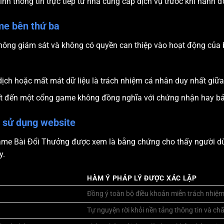
h thông tin trực tiếp từ nhà cung cấp dịch vụ trước khi hành đ
ame bên thứ ba
không giám sát và không có quyền can thiệp vào hoạt động của
ao dịch hoặc mất mát dữ liệu là trách nhiệm cá nhân duy nhất gi
ết đến một cổng game không đồng nghĩa với chứng nhận hay bả
c sử dụng website
Game Bài Đổi Thưởng được xem là bằng chứng cho thấy người dù
y.
HÀM Ý PHÁP LÝ ĐƯỢC XÁC LẬP
Đồng ý toàn bộ điều khoản miễn trách nhiệm
Tự nguyện rời khỏi nền tảng thông tin và chấ