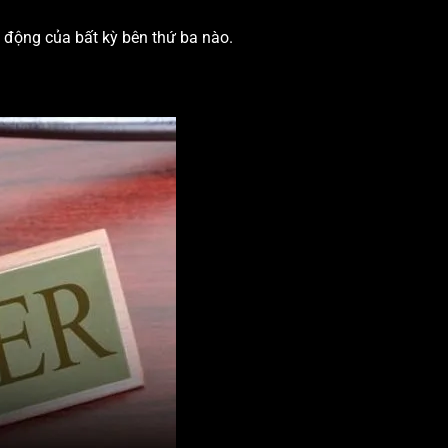
t động của bất kỳ bên thứ ba nào.