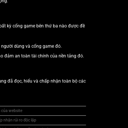
ộng.
 bất kỳ cổng game bên thứ ba nào được đề
ữa người dùng và cổng game đó.
o đảm an toàn tài chính của nền tảng đó.
ng đã đọc, hiểu và chấp nhận toàn bộ các
 của website
p nhận rủi ro độc lập