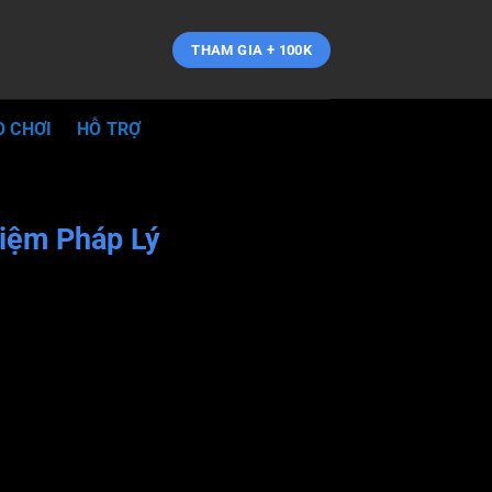
THAM GIA + 100K
 CHƠI
HỖ TRỢ
hiệm Pháp Lý