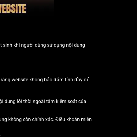
át sinh khi người dùng sử dụng nội dung
n rằng website không bảo đảm tính đầy đủ
ội dung lỗi thời ngoài tầm kiểm soát của
 dung không còn chính xác. Điều khoản miễn