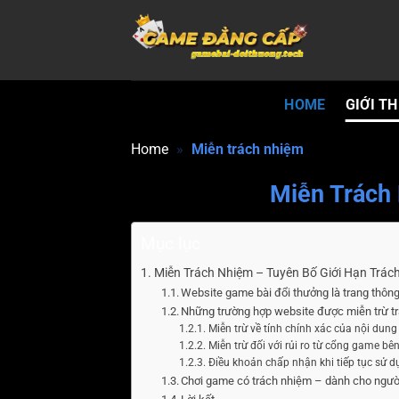
Bỏ
qua
nội
dung
HOME
GIỚI TH
Home
»
Miễn trách nhiệm
Miễn Trách 
Mục lục
Miễn Trách Nhiệm – Tuyên Bố Giới Hạn Trác
Website game bài đổi thưởng là trang thông 
Những trường hợp website được miễn trừ t
Miễn trừ về tính chính xác của nội dung
Miễn trừ đối với rủi ro từ cổng game bê
Điều khoản chấp nhận khi tiếp tục sử d
Chơi game có trách nhiệm – dành cho người 