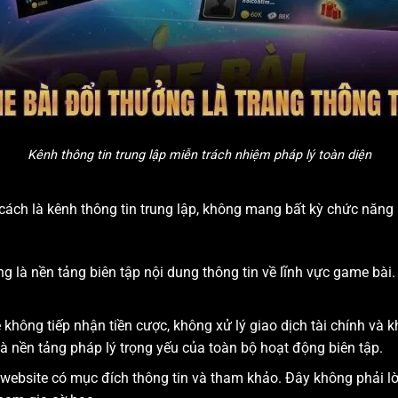
Kênh thông tin trung lập miễn trách nhiệm pháp lý toàn diện
cách là kênh thông tin trung lập, không mang bất kỳ chức năng 
 là nền tảng biên tập nội dung thông tin về lĩnh vực game bài
hông tiếp nhận tiền cược, không xử lý giao dịch tài chính và 
à nền tảng pháp lý trọng yếu của toàn bộ hoạt động biên tập.
n website có mục đích thông tin và tham khảo. Đây không phải lời