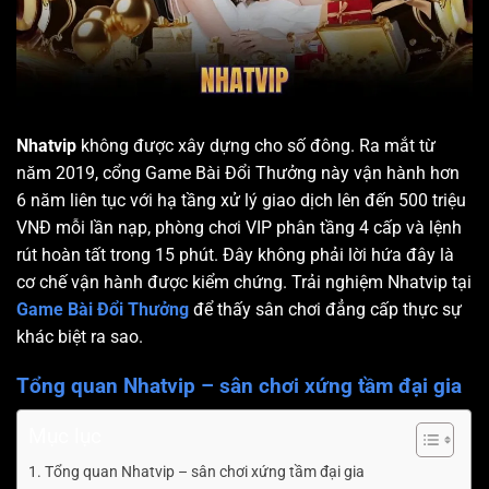
Nhatvip
không được xây dựng cho số đông. Ra mắt từ
năm 2019, cổng Game Bài Đổi Thưởng này vận hành hơn
6 năm liên tục với hạ tầng xử lý giao dịch lên đến 500 triệu
VNĐ mỗi lần nạp, phòng chơi VIP phân tầng 4 cấp và lệnh
rút hoàn tất trong 15 phút. Đây không phải lời hứa đây là
cơ chế vận hành được kiểm chứng. Trải nghiệm Nhatvip tại
Game Bài Đổi Thưởng
để thấy sân chơi đẳng cấp thực sự
khác biệt ra sao.
Tổng quan Nhatvip – sân chơi xứng tầm đại gia
Mục lục
Tổng quan Nhatvip – sân chơi xứng tầm đại gia