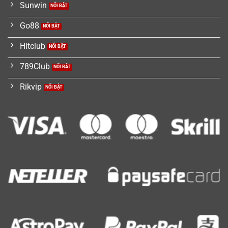
Sunwin
Go88
Hitclub
789Club
Rikvip