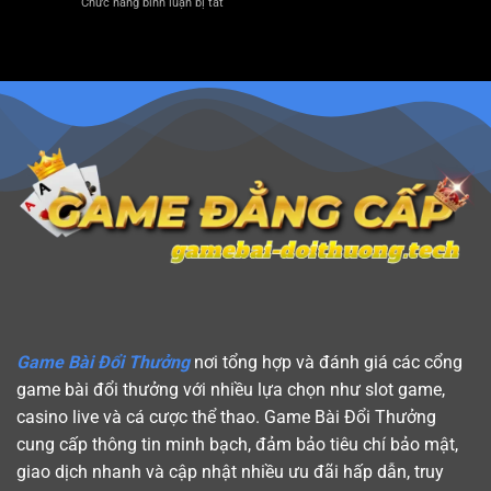
Chức năng bình luận bị tắt
ở
–
Chiến
Luật
Xếp
Tránh
Chơi
3
Ăn
Xì
Chi
Đền
Tố
Chuẩn
|
–
Hướng
Hết
Dẫn
Binh
Biến
Lủng
Thể
5
Cây
Và
Hong
Kong
Game Bài Đổi Thưởng
nơi tổng hợp và đánh giá các cổng
game bài đổi thưởng với nhiều lựa chọn như slot game,
casino live và cá cược thể thao. Game Bài Đổi Thưởng
cung cấp thông tin minh bạch, đảm bảo tiêu chí bảo mật,
giao dịch nhanh và cập nhật nhiều ưu đãi hấp dẫn, truy