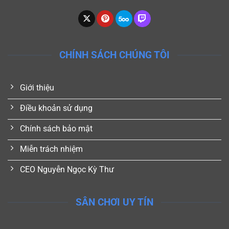
CHÍNH SÁCH CHÚNG TÔI
Giới thiệu
Điều khoản sử dụng
Chính sách bảo mật
Miễn trách nhiệm
CEO Nguyễn Ngọc Kỳ Thư
SÂN CHƠI UY TÍN