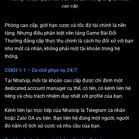
cao cấp
Phòng cao cấp, giới hạn cược và tốc độ tài chính là nền
tảng. Nhưng điều phân biệt nền tảng Game Bài Đổi
Thưởng đẳng cấp thực thụ chính là cách họ đối xử với bạn
như một cá nhân, không phải một tài khoản trong hệ
thống.
CSKH 1-1 – Cơ chế phục vụ 24/7
Tại Nhatvip, mỗi tài khoản cao cấp được chỉ định một
dedicated account manager cụ thể, có tên, có kênh liên hệ
riêng và chịu trách nhiệm duy nhất với profile của bạn.
Kênh liên lạc trực tiếp của Nhatvip là Telegram cá nhân
hoặc Zalo OA ưu tiên. Bạn liên hệ đúng một người, người
đó nắm rõ lịch sử cược và nhu cầu của bạn.