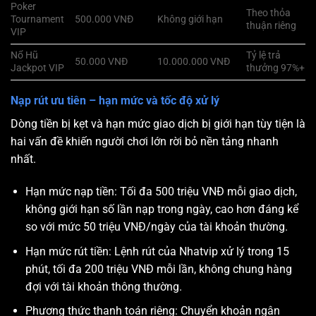
Poker
Theo thỏa
Tournament
500.000 VNĐ
Không giới hạn
thuận riêng
VIP
Nổ Hũ
Tỷ lệ trả
50.000 VNĐ
10.000.000 VNĐ
Jackpot VIP
thưởng 97%+
Nạp rút ưu tiên – hạn mức và tốc độ xử lý
Dòng tiền bị kẹt và hạn mức giao dịch bị giới hạn tùy tiện là
hai vấn đề khiến người chơi lớn rời bỏ nền tảng nhanh
nhất.
Hạn mức nạp tiền: Tối đa 500 triệu VNĐ mỗi giao dịch,
không giới hạn số lần nạp trong ngày, cao hơn đáng kể
so với mức 50 triệu VNĐ/ngày của tài khoản thường.
Hạn mức rút tiền: Lệnh rút của Nhatvip xử lý trong 15
phút, tối đa 200 triệu VNĐ mỗi lần, không chung hàng
đợi với tài khoản thông thường.
Phương thức thanh toán riêng: Chuyển khoản ngân