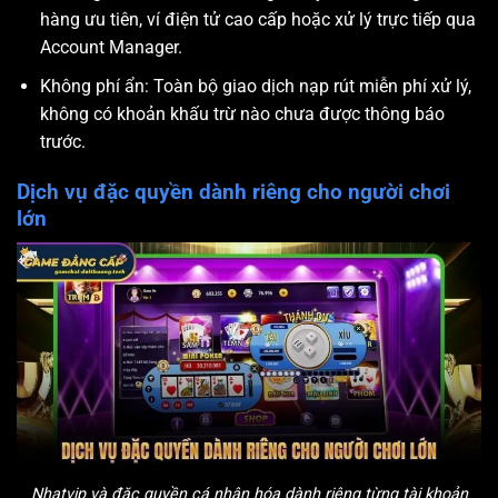
hàng ưu tiên, ví điện tử cao cấp hoặc xử lý trực tiếp qua
Account Manager.
Không phí ẩn: Toàn bộ giao dịch nạp rút miễn phí xử lý,
không có khoản khấu trừ nào chưa được thông báo
trước.
Dịch vụ đặc quyền dành riêng cho người chơi
lớn
Nhatvip và đặc quyền cá nhân hóa dành riêng từng tài khoản