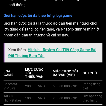
phổ thông.
Giới hạn cược tối đa theo từng loại game
Giới hạn cược tối đa là thước đo đầu tiên mà người chơi
lớn dùng để sàng lọc nền tảng, và Nhatvip định vị mình ở
nhóm dẫn đầu thị trường về chỉ số này.
Xem thêm
Hitclub - Review Chi Tiết Cổng Game Bài
Đổi Thưởng Bom Tấn
MỨC CƯỢC
LOẠI
MỨC CƯỢC TỐI
TỐI
GHI CHÚ
GAME
ĐA/VÁN (VIP)
THIỂU/VÁN
Baccarat
Phòng riêng
200.000 VNĐ
50.000.000 VNĐ
VIP Live
biệt
Tài Xỉu
Giới hạn tăng
100.000 VNĐ
20.000.000 VNĐ
High-Stakes
theo hạng