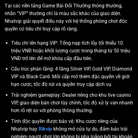
Tại các nền tảng Game Bài Đổi Thưởng thông thường,
nhãn “VIP” thường chỉ là màu sắc khác của giao diện.
Nhatvip giải quyết điều này với hệ thống phòng chơi độc
quyền có tiêu chí truy cập rõ ràng.
Tiêu chí lên hạng VIP: Tổng nạp tích lũy tối thiểu 10
triệu VNĐ hoặc khối lượng cược trong tháng từ 50 triệu
VNĐ trở lên để mở khóa cấp đầu tiên.
Cấu trúc phân tầng: 4 tầng Silver VIP, Gold VIP, Diamond
VIP và Black Card. Mỗi cấp mở thêm đặc quyền về giới
hạn cược, tốc độ rút và quyền truy cập dịch vụ.
Trải nghiệm gameplay: Dealer riêng cho khu live casino
VIP, giao diện bàn chơi tùy chỉnh, tốc độ xử lý ván nhanh
hơn rõ rệt so với phòng thông thường.
Tính độc quyền được bảo vệ: Khu cược riêng của
Nhatvip hay
Rikvip
không mở cửa tự do, đảm bảo trải
nghiệm người chơi lớn không bị pha loãng bởi tài khoản