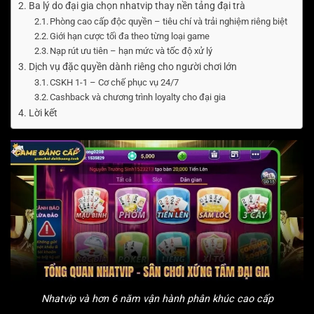
Ba lý do đại gia chọn nhatvip thay nền tảng đại trà
Phòng cao cấp độc quyền – tiêu chí và trải nghiệm riêng biệt
Giới hạn cược tối đa theo từng loại game
Nạp rút ưu tiên – hạn mức và tốc độ xử lý
Dịch vụ đặc quyền dành riêng cho người chơi lớn
CSKH 1-1 – Cơ chế phục vụ 24/7
Cashback và chương trình loyalty cho đại gia
Lời kết
Nhatvip và hơn 6 năm vận hành phân khúc cao cấp