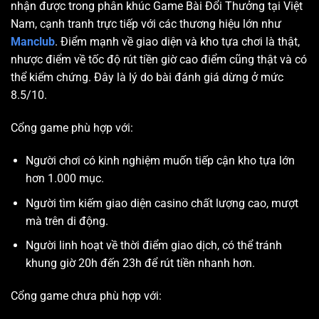
nhận được trong phân khúc Game Bài Đổi Thưởng tại Việt
Nam, cạnh tranh trực tiếp với các thương hiệu lớn như
Manclub
. Điểm mạnh về giao diện và kho tựa chơi là thật,
nhược điểm về tốc độ rút tiền giờ cao điểm cũng thật và có
thể kiểm chứng. Đây là lý do bài đánh giá dừng ở mức
8.5/10.
Cổng game phù hợp với:
Người chơi có kinh nghiệm muốn tiếp cận kho tựa lớn
hơn 1.000 mục.
Người tìm kiếm giao diện casino chất lượng cao, mượt
mà trên di động.
Người linh hoạt về thời điểm giao dịch, có thể tránh
khung giờ 20h đến 23h để rút tiền nhanh hơn.
Cổng game chưa phù hợp với: