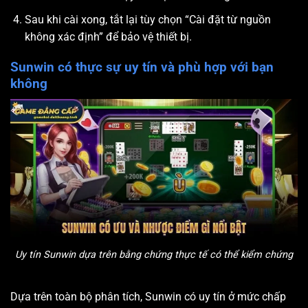
Sau khi cài xong, tắt lại tùy chọn “Cài đặt từ nguồn
không xác định” để bảo vệ thiết bị.
Sunwin có thực sự uy tín và phù hợp với bạn
không
Uy tín Sunwin dựa trên bằng chứng thực tế có thể kiểm chứng
Dựa trên toàn bộ phân tích, Sunwin có uy tín ở mức chấp