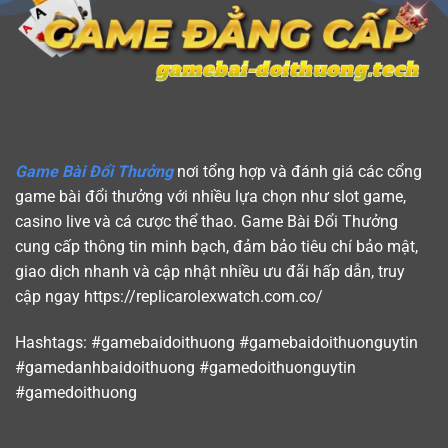
5
Cây
Và
Hong
Kong
Game Bài Đổi Thưởng
nơi tổng hợp và đánh giá các cổng
game bài đổi thưởng với nhiều lựa chọn như slot game,
casino live và cá cược thể thao. Game Bài Đổi Thưởng
cung cấp thông tin minh bạch, đảm bảo tiêu chí bảo mật,
giao dịch nhanh và cập nhật nhiều ưu đãi hấp dẫn, truy
cập ngay https://replicarolexwatch.com.co/
Hashtags: #gamebaidoithuong #gamebaidoithuonguytin
#gamedanhbaidoithuong #gamedoithuonguytin
#gamedoithuong