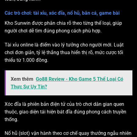
Các trò chơi: tài xỉu, xóc đĩa, nổ hũ, bắn cá, game bài
Kho Sunwin được phân chia rõ theo từng thể loại, giúp
người chơi dễ tìm đúng phong cách phù hợp.
Tài xỉu online là điểm vào lý tưởng cho người mới. Luật
chơi đơn giản, tỷ lệ thắng thua hiển thị rõ, mức cược tối
thiểu từ 1.000 đồng.
Xem thêm
Go88 Review - Kho Game 5 Thể Loại Có
Thực Sự Uy Tín?
Xóc đĩa là phiên bản điện tử của trò chơi dân gian quen
thuộc, giao diện tái hiện bát đĩa đúng phong cách truyền
thống.
Nổ hũ (slot) vận hành theo cơ chế quay thưởng ngẫu nhiên