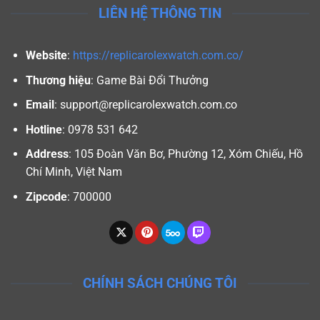
LIÊN HỆ THÔNG TIN
Website
:
https://replicarolexwatch.com.co/
Thương hiệu
: Game Bài Đổi Thưởng
Email
:
support@replicarolexwatch.com.co
Hotline
: 0978 531 642
Address
: 105 Đoàn Văn Bơ, Phường 12, Xóm Chiếu, Hồ
Chí Minh, Việt Nam
Zipcode
: 700000
CHÍNH SÁCH CHÚNG TÔI