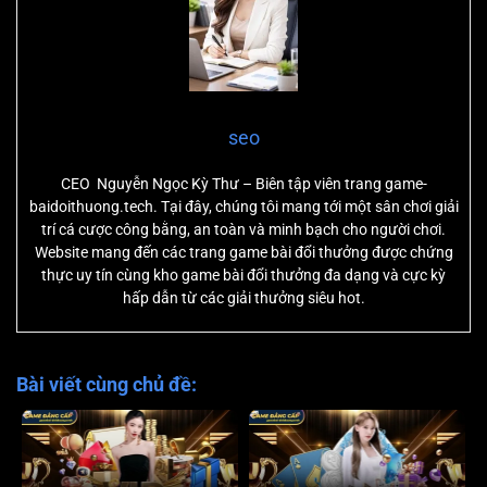
seo
CEO Nguyễn Ngọc Kỳ Thư – Biên tập viên trang game-
baidoithuong.tech. Tại đây, chúng tôi mang tới một sân chơi giải
trí cá cược công bằng, an toàn và minh bạch cho người chơi.
Website mang đến các trang game bài đổi thưởng được chứng
thực uy tín cùng kho game bài đổi thưởng đa dạng và cực kỳ
hấp dẫn từ các giải thưởng siêu hot.
Bài viết cùng chủ đề: