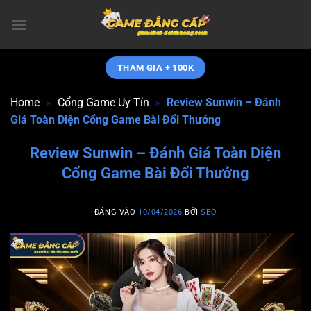
Bỏ
qua
nội
dung
THAM GIA + 100K
Home
»
Cổng Game Uy Tín
»
Review Sunwin – Đánh
Giá Toàn Diện Cổng Game Bài Đổi Thưởng
Review Sunwin – Đánh Giá Toàn Diện
Cổng Game Bài Đổi Thưởng
ĐĂNG VÀO
10/04/2026
BỞI
SEO