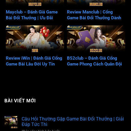
Mayclub – Đánh Giá Game
Review Manclub | Cổng
Bài Đổi Thưởng | Ưu Đãi
Game Bài Đổi Thưởng Dành
100%
Cho Phái Mạnh
Review iWin | Đánh Giá Cổng
B52club – Đánh Giá Cổng
Game Bài Lâu Đời Uy Tín
Game Phong Cách Quân Đội
BÀI VIẾT MỚI
Câu Hỏi Thường Gặp Game Bài Đổi Thưởng | Giải
Đáp Tức Thì