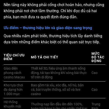
Nền tảng này không phải cổng chơi hoàn hảo, nhưng cũng
không phải nơi chơi tầm thường. Chỉ khi đọc đủ cả hai
phía, bạn mới đưa ra quyết định đúng đắn.
Ưu điểm – thương hiệu lớn và giao diện sang trọng
Qua nhiều năm phát triển, thương hiệu tích lũy danh tiếng
dựa trên những điểm khác biệt có thể quan sát trực tiếp.
MỨC
TIÊU CHÍ ƯU
MÔ TẢ CHI TIẾT
ĐỘ TÁC
ĐIỂM
ĐỘNG
Giao diện
Thiết kế 3D, hiệu ứng âm thanh sống
phong cách
động, tái tạo không khí sòng bài thực
Cao
casino Macau
tế trên di động
Kho tựa chơi
Bao gồm tài xỉu, xóc đĩa, nổ hũ, bắn
đa dạng hơn
cá, bài truyền thống, xổ số và live
Cao
1.000 mục
casino
Hệ thống
Thưởng nạp lần đầu lên đến 100%,
Trung
khuyến mãi
hoàn trả hàng tuần cho nhiều thể loại
Bình